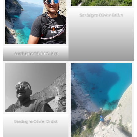
Sardaigne Olivier Grillot
Sardaigne Olivier Grillot
Sardaigne Olivier Grillot