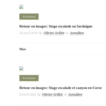
Actualites
Retour en images: Stage escalade en Sardaigne
18 avril 2018
by
Olivier Grillot
in
Actualites
More
Actualites
Retour en images: Stage escalade et canyon en Corse
8 avril 2018
by
Olivier Grillot
in
Actualites