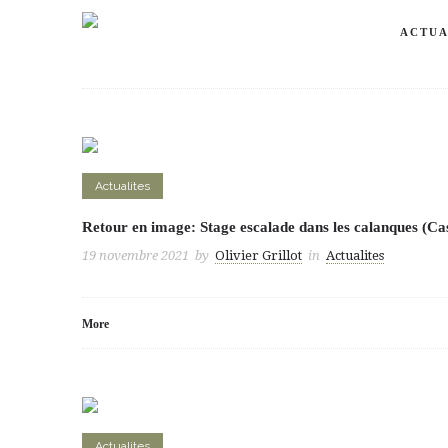
ACTUA
Filter by:
Categories
Authors
Actualites
Retour en image: Stage escalade dans les calanques (Cass
19 novembre 2021
by
Olivier Grillot
in
Actualites
More
Actualites