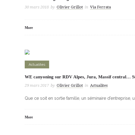
30 mars 2018
by
Olivier Grillot
in
Via Ferrata
More
Actualites
WE canyoning sur RDV Alpes, Jura, Massif central… 
29 mars 2017
by
Olivier Grillot
in
Actualites
Que ce soit en sortie famille, un séminaire d’entreprise,
More