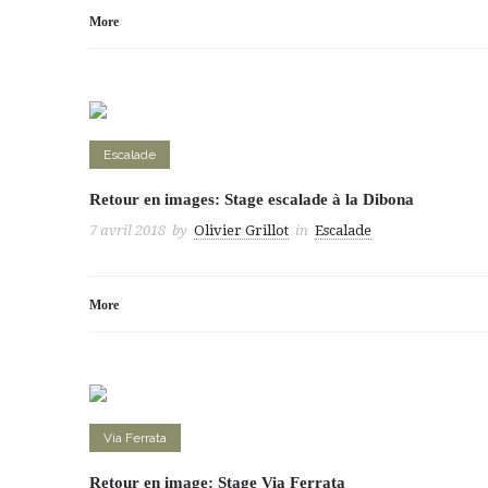
More
Escalade
Retour en images: Stage escalade à la Dibona
7 avril 2018
by
Olivier Grillot
in
Escalade
More
Via Ferrata
Retour en image: Stage Via Ferrata