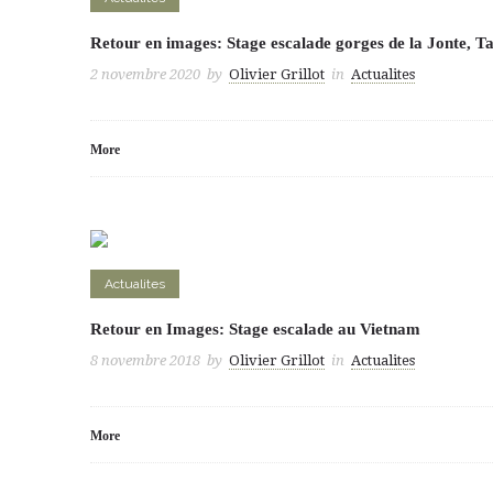
Retour en images: Stage escalade gorges de la Jonte, T
2 novembre 2020
by
Olivier Grillot
in
Actualites
More
Actualites
Retour en Images: Stage escalade au Vietnam
8 novembre 2018
by
Olivier Grillot
in
Actualites
More